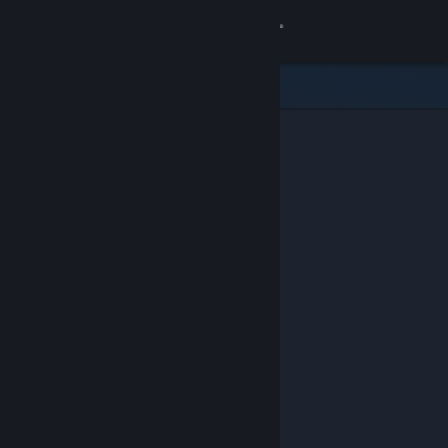
Σύνδεση
Κατάστημα
Κοινότητα
Σχετικά
Υποστήριξη
Αλλαγή γλώσσας
Αποκτήστε την εφαρμογή Steam για κινητές συσκευές
Προβολή ιστοσελίδας για υπολογιστές