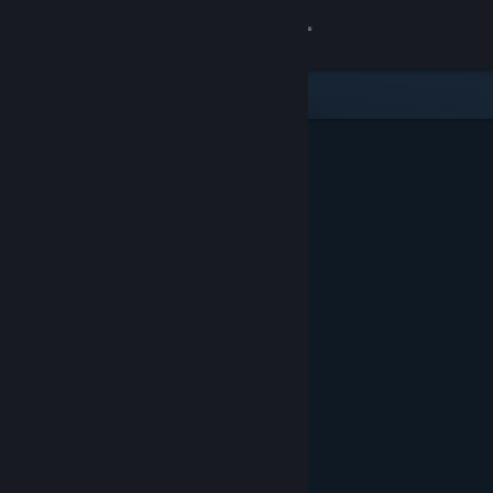
เข้าสู่ระบบ
ร้านค้า
ชุมชน
เกี่ยวกับ
ฝ่ายสนับสนุน
เปลี่ยนภาษา
รับแอป Steam แบบพกพา
ชมเว็บไซต์สำหรับเดสก์ท็อป