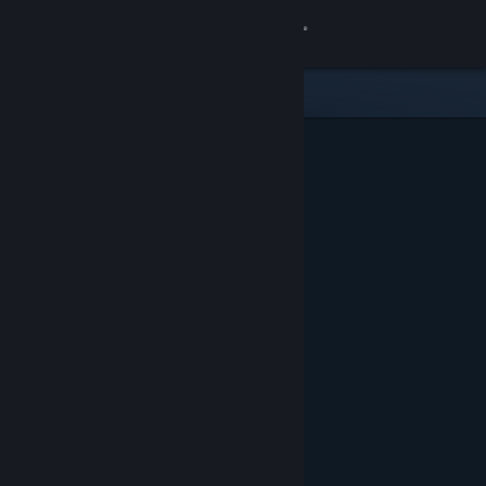
Iniciar sessão
Loja
Comunidade
Sobre
Apoio
Alterar idioma
Instala a app móvel do Steam
Ver versão para computadores