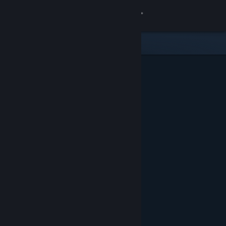
Sign in
Gedung
Komuniti
Tentang
Sokongan
Ubah bahasa
Dapatkan Steam Mobile App
Lihat laman web desktop