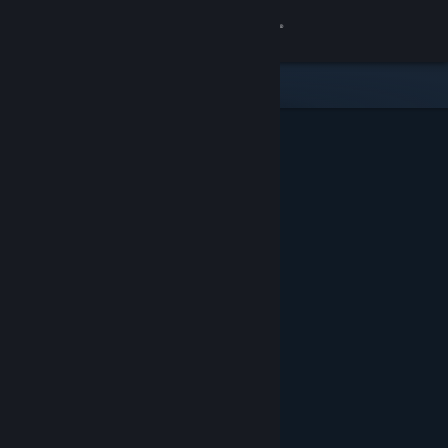
Sign in
Gedung
Komuniti
Tentang
Sokongan
Ubah bahasa
Dapatkan Steam Mobile App
Lihat laman web desktop