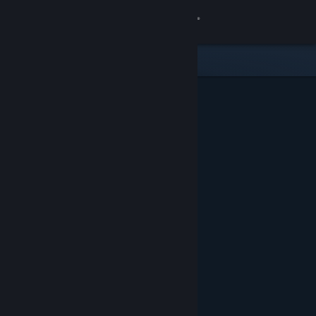
Se connecter
Magasin
Communauté
À propos
Support
Changer la langue
Télécharger l'application mobile Steam
Voir version ordi. du site