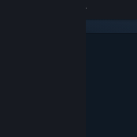
Log på
Butik
Fællesskab
Om
Support
Skift sprog
Hent Steam-mobilappen
Vis desktop-webside