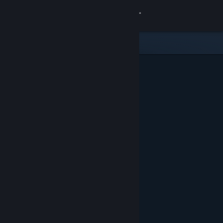
Đăng nhập
Cửa hàng
Cộng đồng
Thông tin
Hỗ trợ
Thay đổi ngôn ngữ
Cài ứng dụng Steam di động
Xem web cho desktop