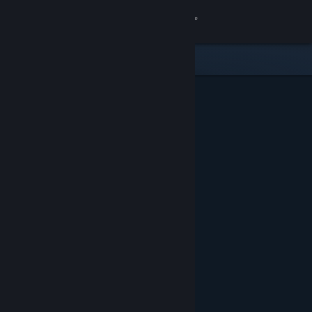
Увійти
Крамниця
Спільнота
Інформація
Підтримка
Змінити мову
Завантажити мобільний застосунок Steam
Переглянути повну версію