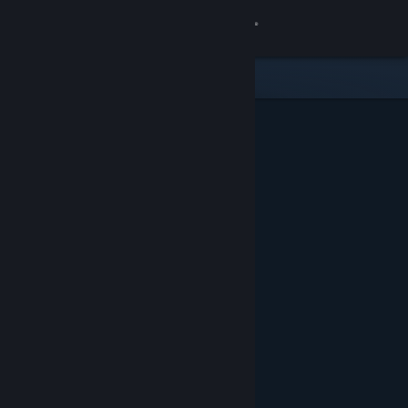
Giriş yap
Mağaza
Topluluk
Hakkında
Destek
Dili değiştir
Steam mobil uygulamasını yükle
Masaüstü internet sitesini görüntüle