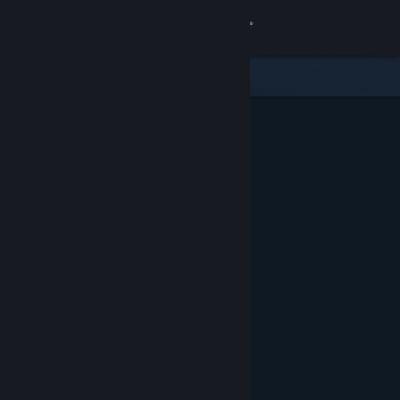
Conectează-te
Magazin
Comunitate
Despre
Asistență
Schimbă limba
Obține aplicația Steam pentru dispozitive mobile
Vezi site în versiunea pentru desktop