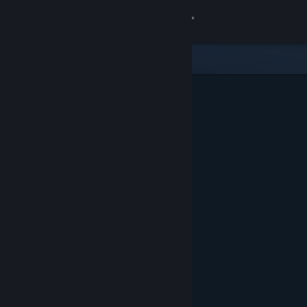
Conectează-te
Magazin
Comunitate
Despre
Asistență
Schimbă limba
Obține aplicația Steam pentru dispozitive mobile
Vezi site în versiunea pentru desktop