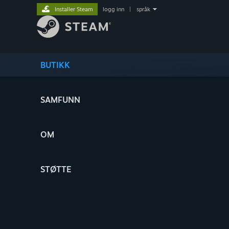
Installer Steam
logg inn
|
språk
BUTIKK
SAMFUNN
OM
STØTTE