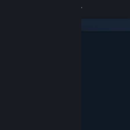
Sign in
Gedung
Komuniti
Tentang
Sokongan
Ubah bahasa
Dapatkan Steam Mobile App
Lihat laman web desktop