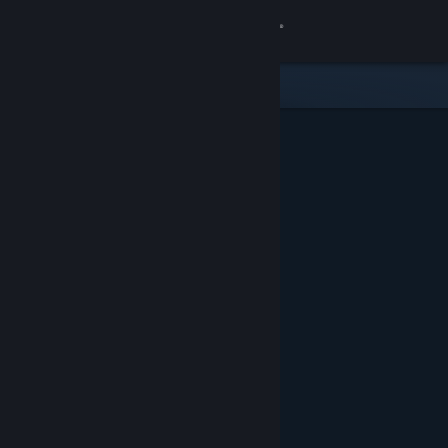
Accedi
Negozio
Comunità
Informazioni
Assistenza
Cambia la lingua
Ottieni l'app mobile di Steam
Visualizza il sito web per desktop