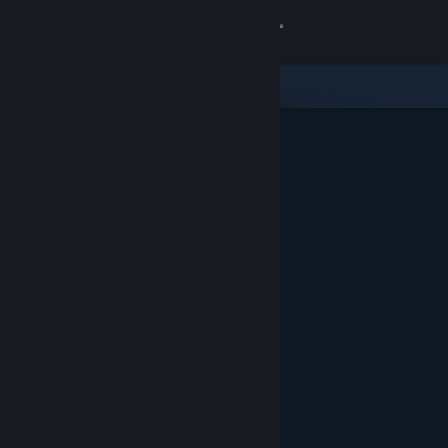
Σύνδεση
Κατάστημα
Κοινότητα
Σχετικά
Υποστήριξη
Αλλαγή γλώσσας
Αποκτήστε την εφαρμογή Steam για κινητές συσκευές
Προβολή ιστοσελίδας για υπολογιστές