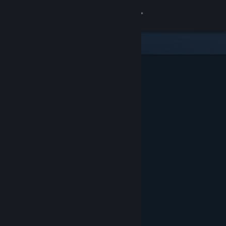
Se connecter
Magasin
Communauté
À propos
Support
Changer la langue
Télécharger l'application mobile Steam
Voir version ordi. du site