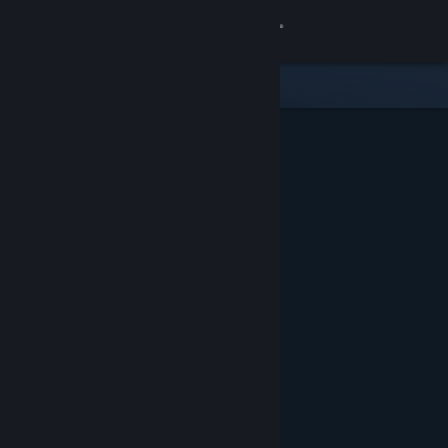
Se connecter
Magasin
Communauté
À propos
Support
Changer la langue
Télécharger l'application mobile Steam
Voir version ordi. du site