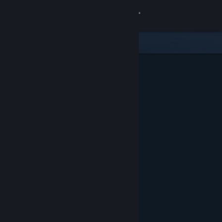
Se connecter
Magasin
Communauté
À propos
Support
Changer la langue
Télécharger l'application mobile Steam
Voir version ordi. du site