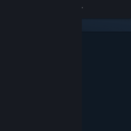
Kirjaudu sisään
Kauppa
Yhteisö
Tietoa
Tuki
Vaihda kieli
Hanki Steam-mobiilisovellus
Näytä työpöytäsivusto