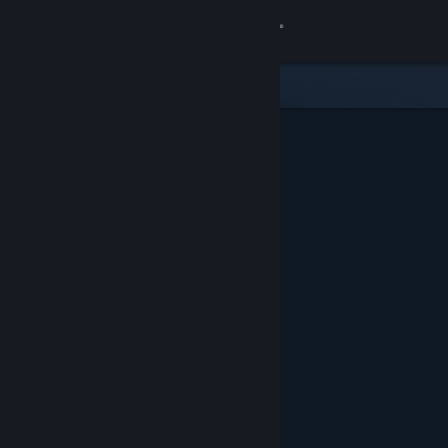
Kirjaudu sisään
Kauppa
Yhteisö
Tietoa
Tuki
Vaihda kieli
Hanki Steam-mobiilisovellus
Näytä työpöytäsivusto