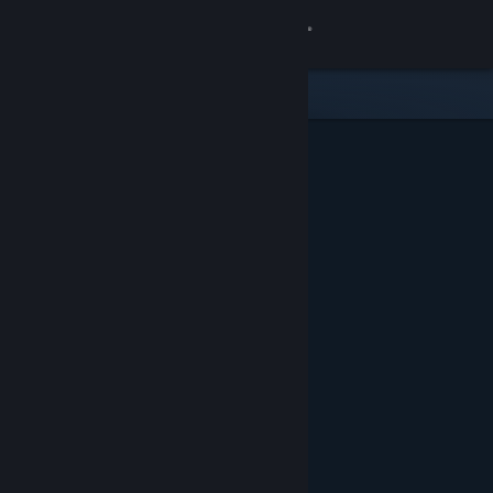
Inloggen
Winkel
Community
Over
Ondersteuning
Taal wijzigen
Download de mobiele Steam-app
Desktopwebsite weergeven