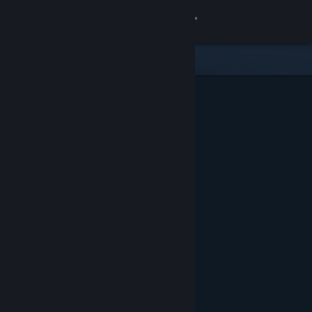
Đăng nhập
Cửa hàng
Cộng đồng
Thông tin
Hỗ trợ
Thay đổi ngôn ngữ
Cài ứng dụng Steam di động
Xem web cho desktop