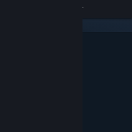
เข้าสู่ระบบ
ร้านค้า
ชุมชน
เกี่ยวกับ
ฝ่ายสนับสนุน
เปลี่ยนภาษา
รับแอป Steam แบบพกพา
ชมเว็บไซต์สำหรับเดสก์ท็อป