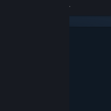
Logga in
Butik
Gemenskap
Om
Support
Byt språk
Skaffa Steams mobilapp
Se skrivbordswebbplats