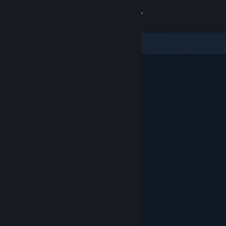
Iniciar sesión
Tienda
Comunidad
Acerca de
Soporte
Cambiar idioma
Descargar Steam Mobile
Ver versión clásica