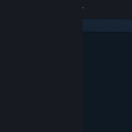
Bejelentkezés
Áruház
Közösség
Névjegy
Támogatás
Nyelvváltás
A Steam mobilalkalmazás beszerzése
Asztali weboldalra váltás