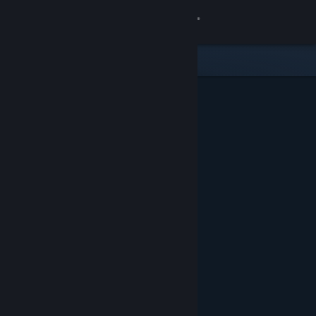
Anmelden
Shop
Community
Info
Support
Sprache ändern
Steam-Mobile-App herunterladen
Desktopversion anzeigen