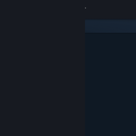
Přihlásit se
Obchod
Komunita
Informace
Podpora
Změnit jazyk
Mobilní aplikace služby Steam
Desktopová verze stránky