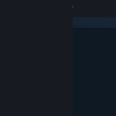
Вписване
Магазин
Общност
Относно
Поддръжка
Смяна на езика
Сдобийте се с мобилното Steam приложение
Преглед на сайта за настолни компютри