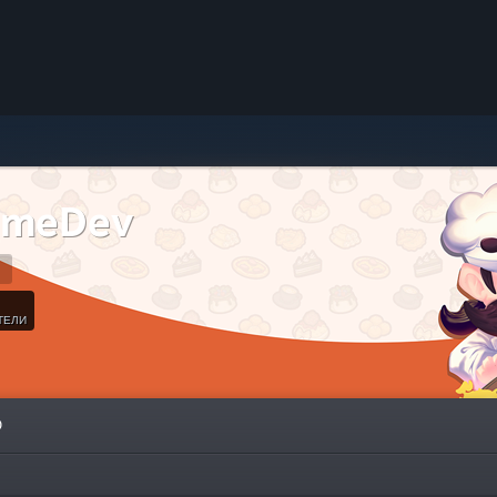
GameDev
ТЕЛИ
О