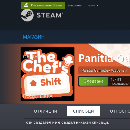
Инсталирайте Steam
вписване
|
език
МАГАЗИН
Panitia 
ОБЩНОСТ
Panitia GameDev Website
ОТНОСНО
1,731
Следване
ПОСЛЕДОВА
ПОДДРЪЖКА
ОТЛИЧЕНИ
СПИСЪЦИ
ОТНОСН
Този създател не е създал никакви списъци.