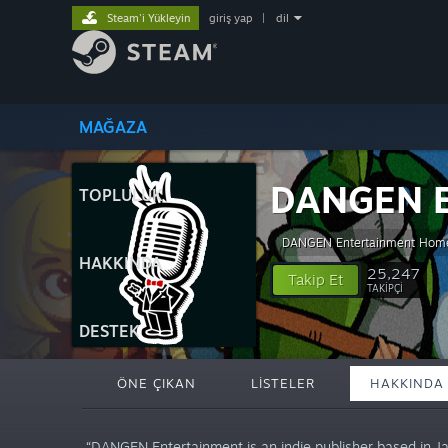
Steam'i Yükleyin
giriş yap
|
dil
MAĞAZA
DANGEN E
TOPLULUK
DANGEN Entertainment Hom
HAKKINDA
25,247
Takip Et
TAKIPÇI
DESTEK
ÖNE ÇIKAN
LISTELER
HAKKINDA
“DANGEN Entertainment is an indie publisher based in J