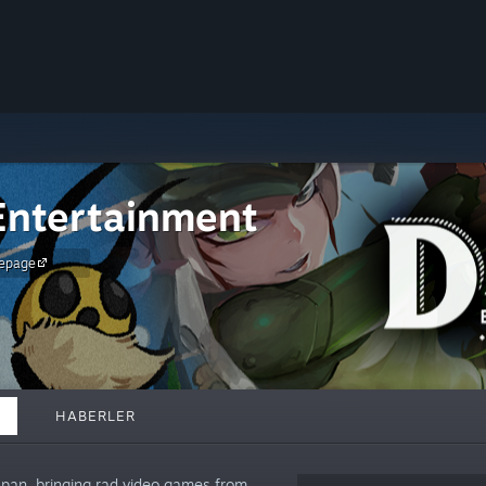
ntertainment
epage
HABERLER
apan, bringing rad video games from