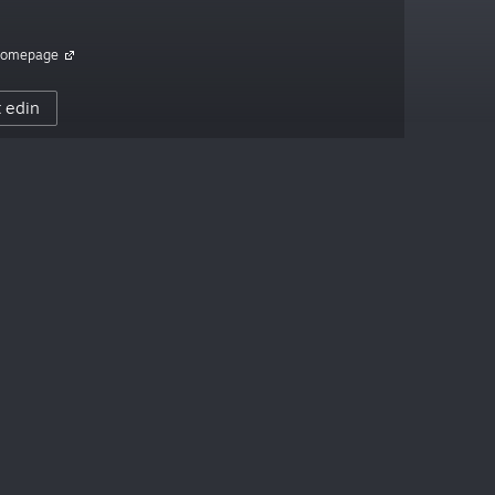
 Homepage
t edin