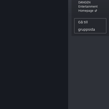
DANGEN
straight to your face.”
Entertainment
Homepage
25,244
Gå till
CREATOR-FÖLJARE
0
gruppsida
PUBLICERADE RECENSIONER