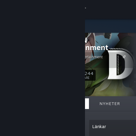
Logga in
Butik
DANGEN
Gemenskap
Entertainment
DANGEN Entertainment
Om
Homepage
25,244
Följ
Support
FÖLJARE
Byt språk
I FOKUS
LISTOR
OM
NYHETER
Skaffa Steams mobilapp
Se skrivbordswebbplats
“DANGEN Entertainment is an indie
Länkar
publisher based in Japan, bringing rad
video games from around the world,