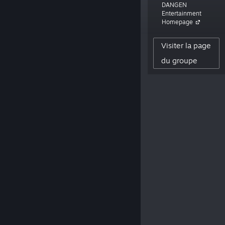
DANGEN
straight to your face. »
Entertainment
Homepage
25,244
Visiter la page
ABONNÉ(E)S
0
du groupe
ÉVALUATIONS PUBLIÉES