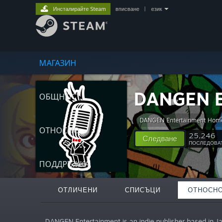
Инсталирайте Steam
вписване
|
език
МАГАЗИН
DANGEN E
ОБЩНОСТ
DANGEN Entertainment Hom
ОТНОСНО
25,246
Следване
ПОСЛЕДОВА
ПОДДРЪЖКА
ОТЛИЧЕНИ
СПИСЪЦИ
ОТНОСН
„DANGEN Entertainment is an indie publisher based in J