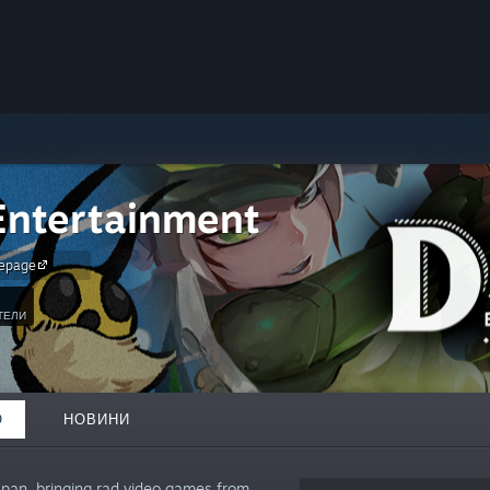
ntertainment
epage
ТЕЛИ
О
НОВИНИ
apan, bringing rad video games from