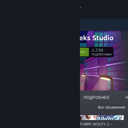
Войти
Магазин
Cyber Keks Studio
Сообщество
2,739
Подписаться
ПОДПИСЧИКИ
Информация
Поддержка
Изменить язык
ИЗБРАННОЕ
СПИСКИ
ПОДРОБНЕЕ
Скачать мобильное приложение Steam
ОБЪЯВЛЕНИЯ
Все объявления
Полная версия
HENTAI MAID SHIRA - RELEASED
HENTAI FURRY WOLFY 2 -