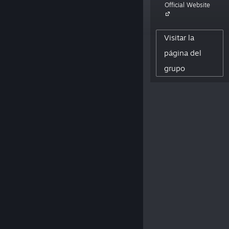
Official Website
philosophical puzzle adventure game
The Talos Principle. Also some VR stuff.»
Visitar la
32,647
página del
SEGUIDORES
grupo
0
RESEÑAS PUBLICADAS