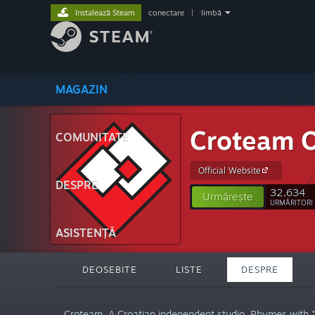
Instalează Steam
conectare
|
limbă
MAGAZIN
Croteam Of
COMUNITATE
Official Website
DESPRE
32,634
Urmărește
URMĂRITORI
ASISTENȚĂ
DEOSEBITE
LISTE
DESPRE
„Croteam. A Croatian independent studio. Rhymes with 