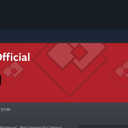
ficial
ȘTIRI
"Broteam". Best known for Serious