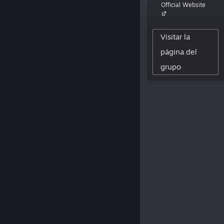
Official Website
philosophical puzzle adventure game
The Talos Principle. Also some VR stuff."
Visitar la
32,637
página del
SEGUIDORES
grupo
0
RESEÑAS PUBLICADAS