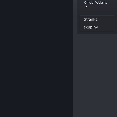
Official Website
philosophical puzzle adventure game
The Talos Principle. Also some VR stuff.“
Stránka
32,647
skupiny
SLEDUJÍCÍ UŽIVATELÉ
0
ZVEŘEJNĚNÉ RECENZE