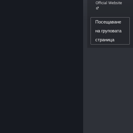
Official Website
philosophical puzzle adventure game
The Talos Principle. Also some VR stuff.“
Посещаване
32,648
на груповата
страница
ПОСЛЕДОВАТЕЛИ НА СЪЗДАТЕЛЯ
0
ПУБЛИКУВАНИ РЕЦЕНЗИИ