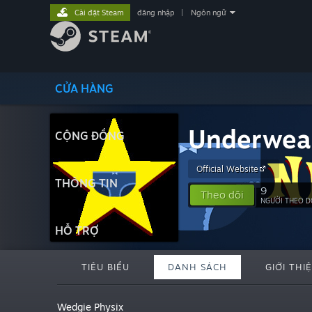
Cài đặt Steam
đăng nhập
|
Ngôn ngữ
CỬA HÀNG
Underwea
CỘNG ĐỒNG
Official Website
THÔNG TIN
9
Theo dõi
NGƯỜI THEO D
HỖ TRỢ
TIÊU BIỂU
DANH SÁCH
GIỚI THI
Wedgie Physix