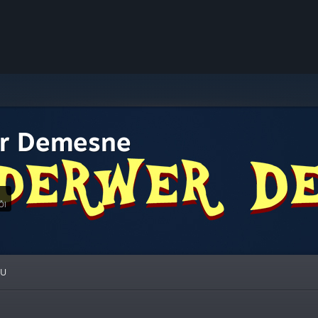
r Demesne
ÕI
ỆU