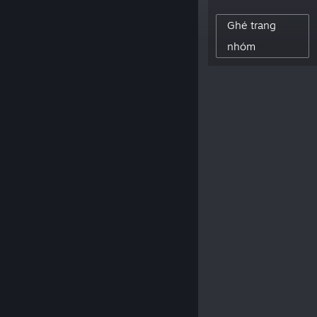
for PC and consoles.”
Ghé trang
nhóm
77
NGƯỜI THEO DÕI NHÀ SÁNG TẠO
0
ĐÁNH GIÁ ĐÃ ĐĂNG