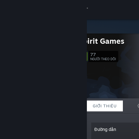
Đăng nhập
Cửa hàng
Third Spirit Games
Cộng đồng
77
Theo dõi
NGƯỜI THEO DÕI
Thông tin
Hỗ trợ
Thay đổi ngôn ngữ
TIÊU BIỂU
DANH SÁCH
GIỚI THIỆU
Cài ứng dụng Steam di động
Xem web cho desktop
“Third Spirit Games is a small game
Đường dẫn
development studio based in Finland,
developing retro inspired videogames