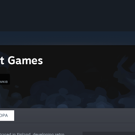
rit Games
НИКІВ
ОРА
ased in Finland, developing retro