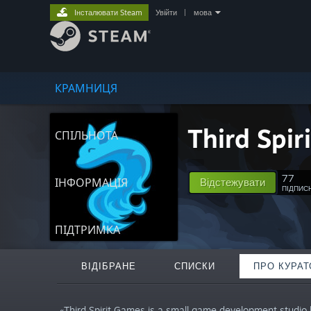
Інсталювати Steam
Увійти
|
мова
КРАМНИЦЯ
Third Spi
СПІЛЬНОТА
77
ІНФОРМАЦІЯ
Відстежувати
ПІДПИС
ПІДТРИМКА
ВІДІБРАНЕ
СПИСКИ
ПРО КУРАТ
«Third Spirit Games is a small game development studio b