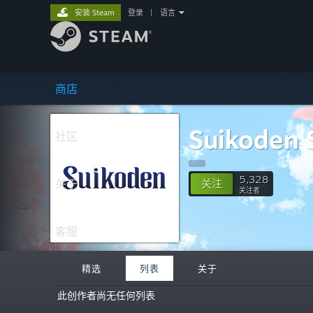
安装 Steam
登录
|
语言
商店
Suikoden 
社区
5,328
关于
关注
关注者
客服
精选
列表
关于
此创作者尚无任何列表