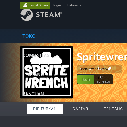
Instal Steam
login
|
bahasa
TOKO
Spritewre
KOMUNITAS
spritewrench.com
TENTANG
131
Ikuti
PENGIKUT
BANTUAN
DIFITURKAN
DAFTAR
TENTANG