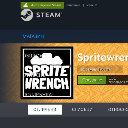
Инсталирайте Steam
вписване
|
език
МАГАЗИН
Spritewre
ОБЩНОСТ
spritewrench.com
ОТНОСНО
131
Следване
ПОСЛЕДОВА
ПОДДРЪЖКА
ОТЛИЧЕНИ
СПИСЪЦИ
ОТНОСН