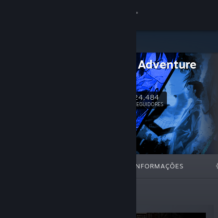
Iniciar sessão
Loja
Science Adventure
Comunidade
Series
Sobre
24,484
Seguir
SEGUIDORES
Apoio
Alterar idioma
DESTAQUES
LISTAS
INFORMAÇÕES
Instala a app móvel do Steam
Ver versão para computadores
Novos lançamentos