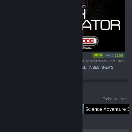
-80%
$7.99
$1.59
Data de lançamento: 8 set. 2023
"ANONYMOUS;CODE Interactive Digital Artbook: "A BEGINNER'S
GUIDE TO EARTH SIMULATOR""
Listas
Todas as listas
STEINS;GATE
Science Adventure Se