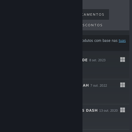
MAIS VENDIDOS
NOVOS LANÇAMENTOS
PRÓXIMOS LANÇAMENTOS
DESCONTOS
Os resultados podem estar a excluir alguns produtos com base nas
tuas
preferências de conteúdo ou idioma
ANONYMOUS;CODE
8 set. 2023
-80%
$59.99
$11.99
CHAOS;HEAD NOAH
7 out. 2022
-80%
$24.99
$4.99
ROBOTICS;NOTES DASH
13 out. 2020
-80%
$34.99
$6.99