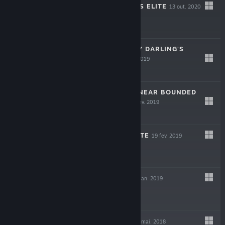
ROBOTICS;NOTES ELITE
13 out. 2020
-80%
$34.99
$6.99
STEINS;GATE: MY DARLING'S
EMBRACE
10 dez. 2019
-80%
$29.99
$5.99
STEINS;GATE: LINEAR BOUNDED
PHENOGRAM
19 fev. 2019
STEINS;GATE ELITE
19 fev. 2019
CHAOS;CHILD
22 jan. 2019
-80%
$24.99
$4.99
STEINS;GATE 0
8 mai. 2018