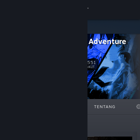
Sign in
Gedung
Science Adventure
Komuniti
Series
Tentang
24,551
Ikut
PENGIKUT
Sokongan
Ubah bahasa
DITAMPILKAN
SENARAI
TENTANG
Dapatkan Steam Mobile App
Lihat laman web desktop
Keluaran Baharu