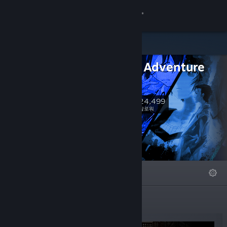
로그인
상점
Science Adventure
커뮤니티
Series
정보
24,499
팔로우
팔로워
지원
언어 변경
특집
목록
자세히
Steam 모바일 앱 다운로드
PC 웹사이트 보기
신규 출시 게임