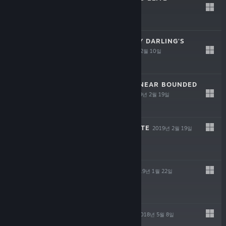
2020년 10월 13일
-80%
$34.99
$6.99
STEINS;GATE: MY DARLING'S
EMBRACE
2019년 12월 10일
-80%
$29.99
$5.99
STEINS;GATE: LINEAR BOUNDED
PHENOGRAM
2019년 2월 19일
STEINS;GATE ELITE
2019년 2월 19일
CHAOS;CHILD
2019년 1월 22일
-80%
$24.99
$4.99
STEINS;GATE 0
2018년 5월 8일