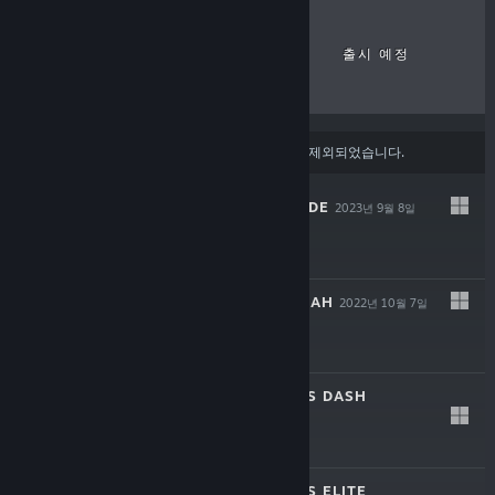
최고 인기 게임
신규 출시 게임
출시 예정
할인
콘텐츠 또는 언어 환경 설정
에 따라 일부 제품이 제외되었습니다.
ANONYMOUS;CODE
2023년 9월 8일
-80%
$59.99
$11.99
CHAOS;HEAD NOAH
2022년 10월 7일
-80%
$24.99
$4.99
ROBOTICS;NOTES DASH
2020년 10월 13일
-80%
$34.99
$6.99
ROBOTICS;NOTES ELITE