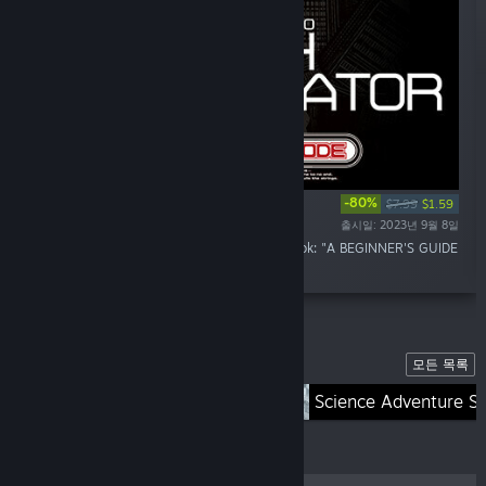
-80%
$7.99
$1.59
출시일: 2023년 9월 8일
“ANONYMOUS;CODE Interactive Digital Artbook: "A BEGINNER'S GUIDE
TO EARTH SIMULATOR"”
목록
모든 목록
STEINS;GATE
Science Adventure Se